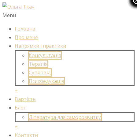
Menu
Головна
Про мене
Напрямки і практики
Консультація
Терапія
Супровід
Психоедукація
+
Вартість
Блог
Література для саморозвитку
+
Контакти