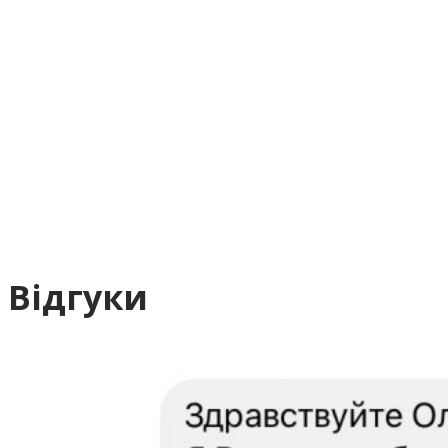
20
За кожною цифрою – безліч кроків: великих і малих,
моїх та ваших. І кожний крок веде до трансформації.
Відгуки