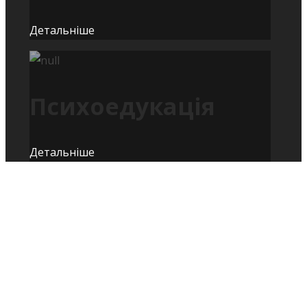
Детальніше
Психоедукація
Детальніше
700
3