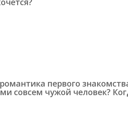
хочется?
омантика первого знакомства,
ами совсем чужой человек? Ког