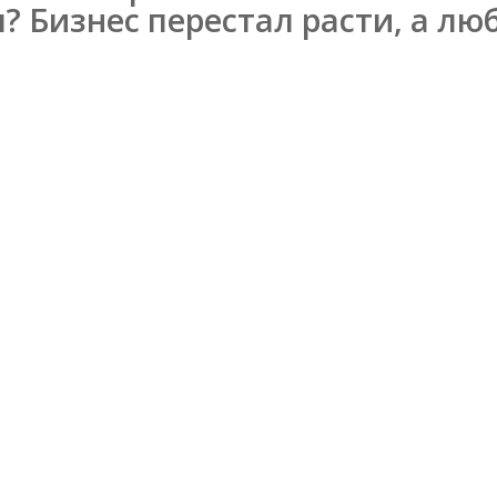
ы? Бизнес перестал расти, а л
на:
себе.