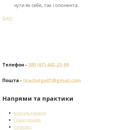
чути як себе, так і опонента.
Блог
Телефон -
380 (67) 442-23-99
Пошта -
tkacholga01@gmail.com
Напрями та практики
Консультування
Психотерапія
Супровід