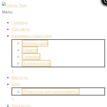
Menu
Головна
Про мене
Напрямки і практики
Консультація
Терапія
Супровід
Психоедукація
+
Вартість
Блог
Література для саморозвитку
+
Контакти