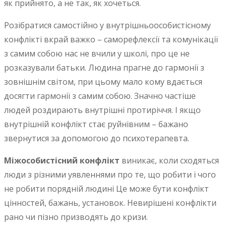
як прийнято, а не так, як хочеться.
Розібратися самостійно у внутрішньоособистісному
конфлікті вкрай важко – саморефлексії та комунікації
з самим собою нас не вчили у школі, про це не
розказували батьки. Людина прагне до гармонії з
зовнішнім світом, при цьому мало кому вдається
досягти гармонії з самим собою. Значно частіше
людей роздирають внутрішні протиріччя. І якщо
внутрішній конфлікт стає руйнівним – бажано
звернутися за допомогою до психотерапевта.
Міжособистісний конфлікт
виникає, коли сходяться
люди з різними уявленнями про те, що робити і чого
не робити порядній людині Це може бути конфлікт
цінностей, бажань, установок. Невирішені конфлікти
рано чи пізно призводять до кризи.