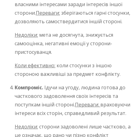
власними інтересами заради інтересів іншої
сторони.
Переваги:
зберігаються гарні стосунки,
дозволяють самоствердитися іншій стороні.
Недоліки:
мета не досягнута, знижується
самооцінка, негативні емоції у сторони-
пристосуванця.
Коли ефективно:
коли стосунки з іншою
стороною важливіші за предмет конфлікту.
Компроміс.
Ідучи на угоду, людина готова до
часткового задоволення своїх інтересів та
поступкам іншій стороні.
Переваги:
враховуючи
інтереси всіх сторін, справедливий результат.
Недоліки:
сторони задоволені лише частково, а
це означає, що рано чи пізно конфлікт