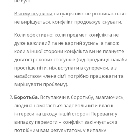
не було.
В чому недоліки:
ситуація ніяк не розвивається і
не вирішується, конфлікт продовжує існувати.
Коли ефективно:
коли предмет конфлікта не
дуже важливий та не вартий зусиль, а також
коли з іншої сторони конфлікта ви не плануєте
довгострокових стосунків (від продавця-нахаби
простіше піти, ніж вступати в суперечки, а з
нахабством члена сім’ї потрібно працювати та
вирішувати проблему).
Боротьба.
Вступаючи в боротьбу, змагаючись,
людина намагається задовольнити власні
інтереси на шкоду іншій стороні.
Переваги:
у
випадку перемоги – конфлікт закінчується з
потрібним вам результатом, у випадку